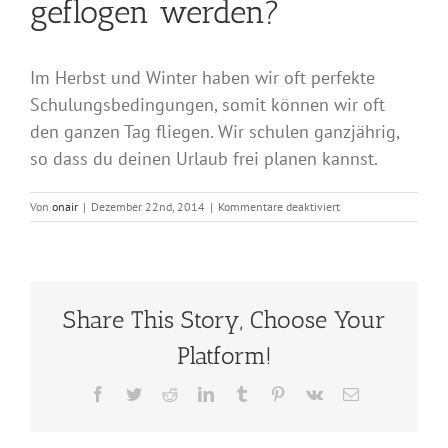
geflogen werden?
Im Herbst und Winter haben wir oft perfekte
Schulungsbedingungen, somit können wir oft
den ganzen Tag fliegen. Wir schulen ganzjährig,
so dass du deinen Urlaub frei planen kannst.
für
Von
onair
|
Dezember 22nd, 2014
|
Kommentare deaktiviert
Kann
im
Winter
auch
geflogen
Share This Story, Choose Your
werden?
Platform!
Facebook
Twitter
Reddit
LinkedIn
Tumblr
Pinterest
Vk
E-
Mail