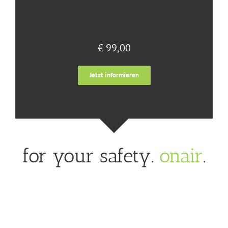
€ 99,00
Jetzt informieren
for your safety.
onair
.