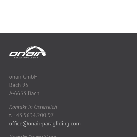
onair GmbH
Bach 95
A-6653 Bach
Kontakt in Österreich
t. +43.5634.200 97
office@onair-paragliding.com