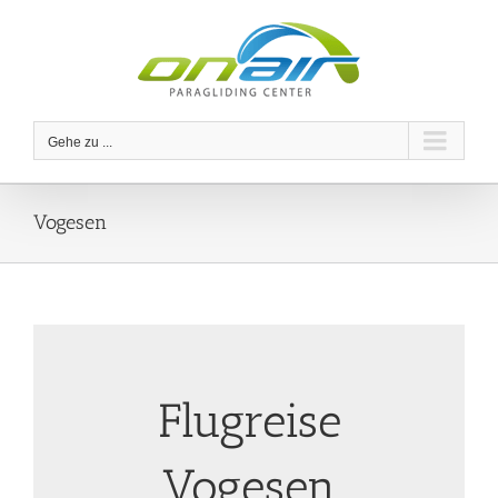
Zum
Inhalt
springen
Gehe zu ...
Vogesen
Flugreise
Vogesen