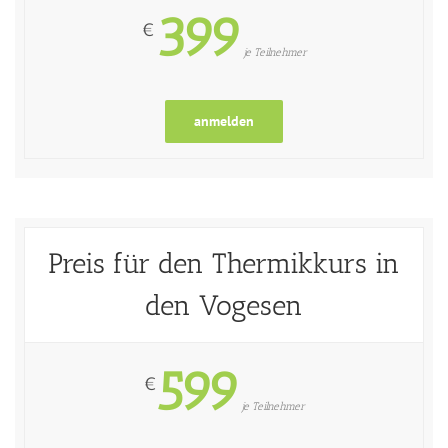
399
€
je Teilnehmer
anmelden
Preis für den Thermikkurs in
den Vogesen
599
€
je Teilnehmer