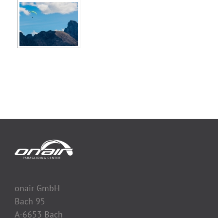
onair GmbH
Bach 95
A-6653 Bach