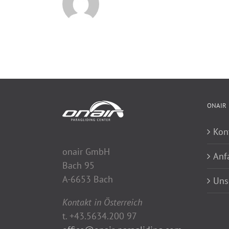
ONAIR
Kon
onair GmbH
Anf
Bach 95
A-6653 Bach
Uns
Kontakt in Österreich
t. +43.5634.200 97