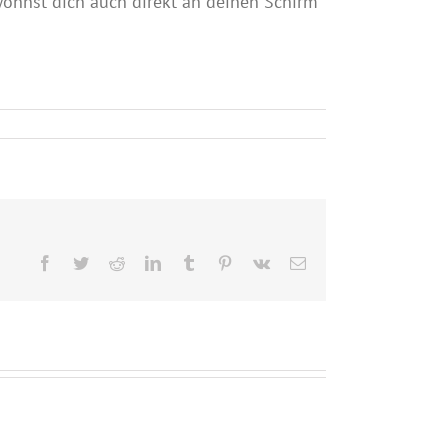
ewöhnst dich auch direkt an deinen Schirm
Facebook
Twitter
Reddit
LinkedIn
Tumblr
Pinterest
Vk
E-
Mail