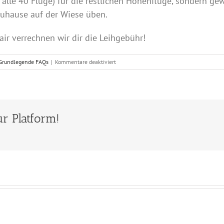
ür alle 40 Flüge) für die restlichen Höhenflüge, sondern g
zuhause auf der Wiese üben.
ir verrechnen wir dir die Leihgebühr!
für
Grundlegende FAQs
|
Kommentare deaktiviert
Benötige
ich
für
die
Ausbildung
r Platform!
eine
eigene
Gleitschirmausrüstung?