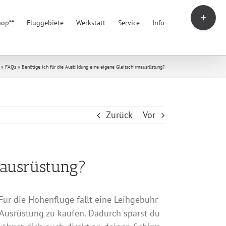
Toggle
hop**
Fluggebiete
Werkstatt
Service
Info
Sliding
Bar
Area
»
FAQs
»
Benötige ich für die Ausbildung eine eigene Gleitschirmausrüstung?
Zurück
Vor
mausrüstung?
Für die Höhenflüge fällt eine Leihgebühr
e Ausrüstung zu kaufen. Dadurch sparst du