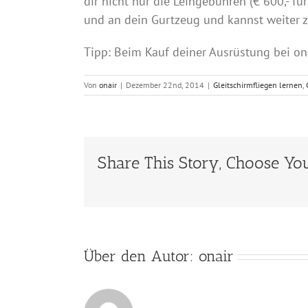
dir nicht nur die Leihgebühren (€ 600,- f
und an dein Gurtzeug und kannst weiter 
Tipp: Beim Kauf deiner Ausrüstung bei ona
Von
onair
|
Dezember 22nd, 2014
|
Gleitschirmfliegen lernen
,
Share This Story, Choose You
Über den Autor:
onair