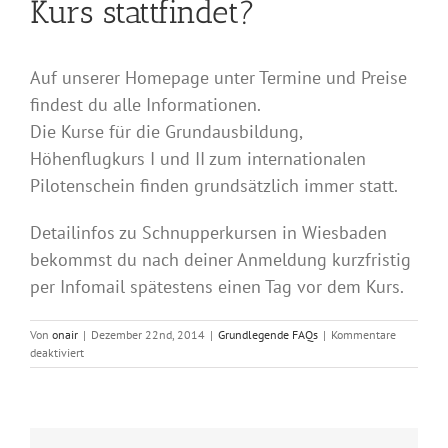
Kurs stattfindet?
Auf unserer Homepage unter Termine und Preise
findest du alle Informationen.
Die Kurse für die Grundausbildung,
Höhenflugkurs I und II zum internationalen
Pilotenschein finden grundsätzlich immer statt.
Detailinfos zu Schnupperkursen in Wiesbaden
bekommst du nach deiner Anmeldung kurzfristig
per Infomail spätestens einen Tag vor dem Kurs.
Von
onair
|
Dezember 22nd, 2014
|
Grundlegende FAQs
|
Kommentare
für
deaktiviert
Wie
erfahre
ich,
ob
der