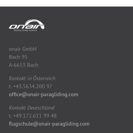
onair GmbH
Bach 95
A-6653 Bach
Kontakt in Österreich
t. +43.5634.200 97
office@onair-paragliding.com
Kontakt Deutschland
t. +49.172.611 99 48
flugschule@onair-paragliding.com