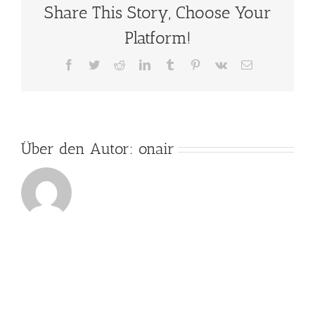
Share This Story, Choose Your
Kurs
stattfindet?
Platform!
Facebook
Twitter
Reddit
LinkedIn
Tumblr
Pinterest
Vk
E-
Mail
Über den Autor:
onair